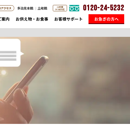
0120-24-5232
24時間
多治見本館
土岐館
のアクセス
365日対応
ご案内
お供え物・お食事
お客様サポート
お急ぎの方へ