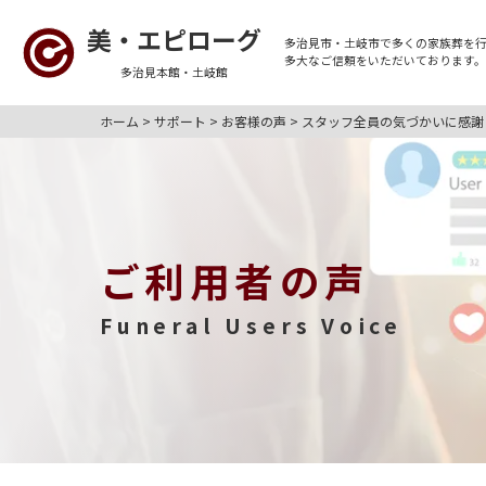
美・エピローグ
多治見市・土岐市
で多くの
家族葬
を
多大なご信頼をいただいております
多治見本館・土岐館
ホーム
>
サポート
>
お客様の声
>
スタッフ全員の気づかいに感謝
ご利用者の声
Funeral Users Voice