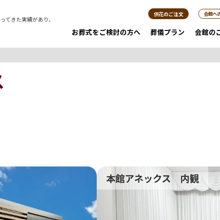
供花のご注文
会館へ
行ってきた実績があり、
。
お葬式をご検討の方へ
葬儀プラン
会館の
ス
本館アネックス 内観