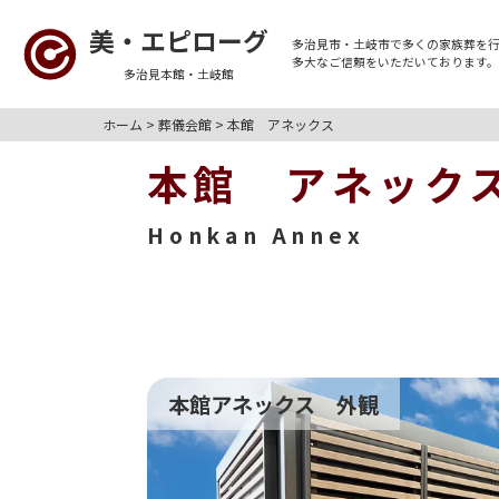
美・エピローグ
多治見市・土岐市
で多くの
家族葬
を
多大なご信頼をいただいております
多治見本館・土岐館
ホーム
>
葬儀会館
>
本館 アネックス
本館 アネック
Honkan Annex
本館アネックス 外観