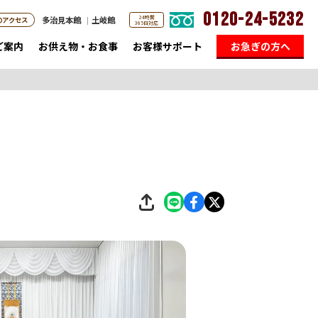
0120-24-5232
24時間
多治見本館
土岐館
のアクセス
365日対応
ご案内
お供え物・お食事
お客様サポート
お急ぎの方へ