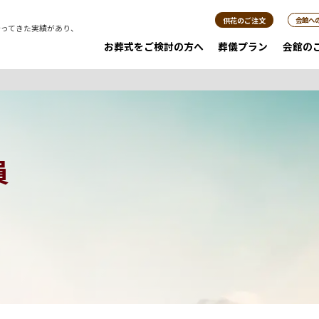
供花のご注文
会館へ
行ってきた実績があり、
。
お葬式をご検討の方へ
葬儀プラン
会館の
員