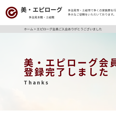
美・エピローグ
多治見市・土岐市
で多くの
家族葬
を
多大なご信頼をいただいております
多治見本館・土岐館
ホーム
>
エピローグ会員ご入会ありがとうございました
美・エピローグ会
登録完了しました
Thanks