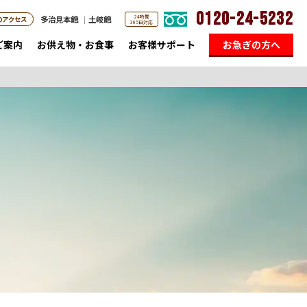
0120-24-5232
24時間
多治見本館
土岐館
のアクセス
365日対応
ご案内
お供え物・お食事
お客様サポート
お急ぎの方へ