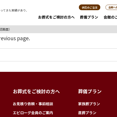
供花のご注文
会館へ
行ってきた実績があり、
。
お葬式をご検討の方へ
葬儀プラン
会館の
認画面）
previous page.
お葬式をご検討の方へ
葬儀プラン
お見積り依頼・事前相談
家族葬プラン
エピローグ会員のご案内
直葬プラン