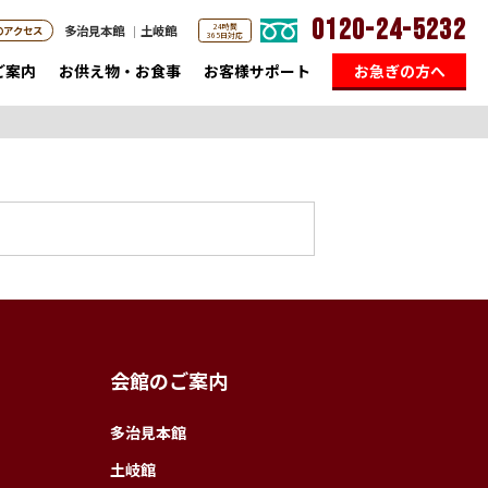
0120-24-5232
24時間
多治見本館
土岐館
のアクセス
365日対応
ご案内
お供え物・お食事
お客様サポート
お急ぎの方へ
会館のご案内
多治見本館
土岐館