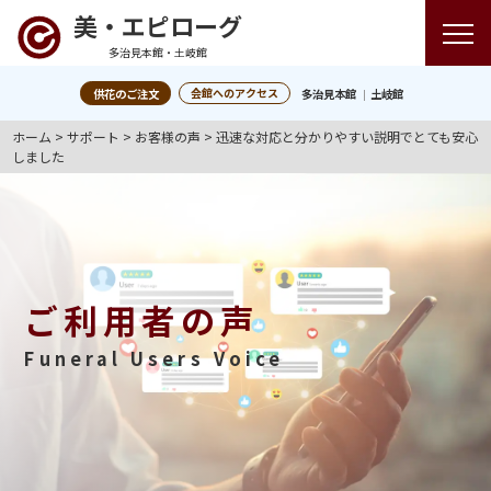
美・エピローグ
多治見本館・土岐館
会館へのアクセス
供花のご注文
多治見本館
土岐館
ホーム
>
サポート
>
お客様の声
>
迅速な対応と分かりやすい説明でとても安心
しました
ご利用者の声
Funeral Users Voice