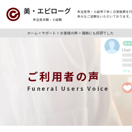
美・エピローグ
多治見市・土岐市
で多くの
家族葬
を
多大なご信頼をいただいております
多治見本館・土岐館
ホーム
>
サポート
>
お客様の声
>
親族にも好評でした
ご利用者の声
Funeral Users Voice