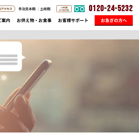
0120-24-5232
24時間
多治見本館
土岐館
のアクセス
365日対応
ご案内
お供え物・お食事
お客様サポート
お急ぎの方へ