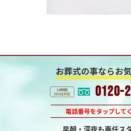
お葬式の事なら
お
0120-2
24時間
365日対応
電話番号をタップして
早朝・深夜も専任ス