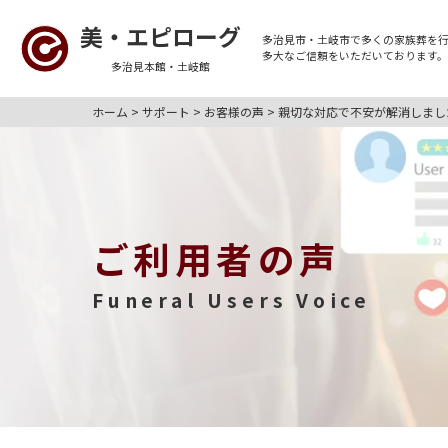
美・エピローグ
多治見市・土岐市
で多くの
家族葬
を
多大なご信頼をいただいております
多治見本館・土岐館
ホーム
>
サポート
>
お客様の声
>
親切な対応で不安が解消しまし
ご利用者の声
Funeral Users Voice