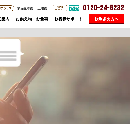
0120-24-5232
24時間
多治見本館
土岐館
のアクセス
365日対応
ご案内
お供え物・お食事
お客様サポート
お急ぎの方へ