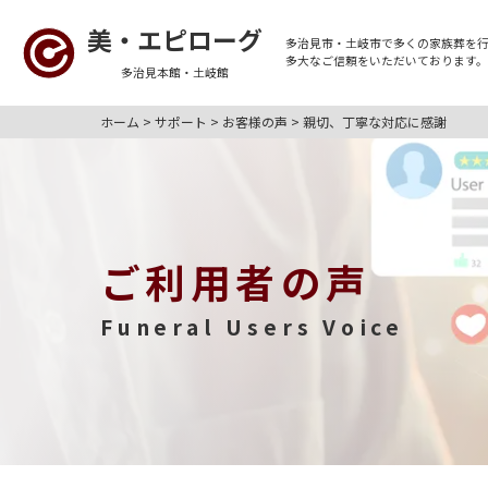
美・エピローグ
多治見市・土岐市
で多くの
家族葬
を
多大なご信頼をいただいております
多治見本館・土岐館
ホーム
>
サポート
>
お客様の声
>
親切、丁寧な対応に感謝
ご利用者の声
Funeral Users Voice