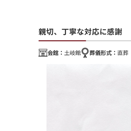
親切、丁寧な対応に感謝
会館：
土岐館
葬儀形式：
直葬