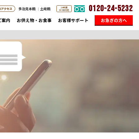
0120-24-5232
24時間
多治見本館
土岐館
のアクセス
365日対応
ご案内
お供え物・お食事
お客様サポート
お急ぎの方へ