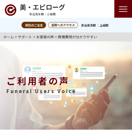
美・エピローグ
多治見本館・土岐館
会館へのアクセス
供花のご注文
多治見本館
土岐館
ホーム
>
サポート
>
お客様の声
>
葬儀費用が分かりやすい
ご利用者の声
Funeral Users Voice