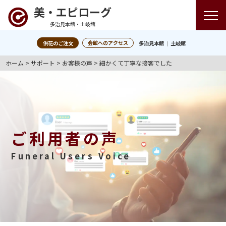
美・エピローグ
多治見本館・土岐館
会館へのアクセス
供花のご注文
多治見本館
土岐館
ホーム
>
サポート
>
お客様の声
>
細かくて丁寧な接客でした
ご利用者の声
Funeral Users Voice