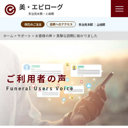
美・エピローグ
多治見本館・土岐館
会館へのアクセス
供花のご注文
多治見本館
土岐館
ホーム
>
サポート
>
お客様の声
>
真摯な説明に助かりました
ご利用者の声
Funeral Users Voice