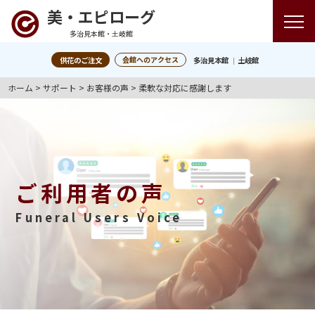
美・エピローグ
多治見本館・土岐館
会館へのアクセス
供花のご注文
多治見本館
土岐館
ホーム
>
サポート
>
お客様の声
>
柔軟な対応に感謝します
ご利用者の声
Funeral Users Voice