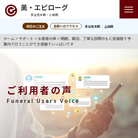
美・エピローグ
多治見本館・土岐館
会館へのアクセス
供花のご注文
多治見本館
土岐館
ホーム
>
サポート
>
お客様の声
>
明朗、親切、丁寧な説明のもと低価格で予
算内で行うことができ感謝でいっぱいです
ご利用者の声
Funeral Users Voice