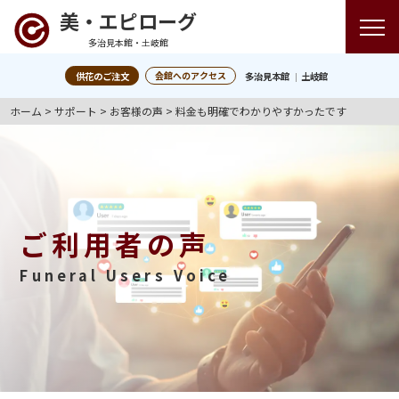
美・エピローグ
多治見本館・土岐館
会館へのアクセス
供花のご注文
多治見本館
土岐館
ホーム
>
サポート
>
お客様の声
>
料金も明確でわかりやすかったです
ご利用者の声
Funeral Users Voice