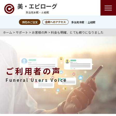
美・エピローグ
多治見本館・土岐館
会館へのアクセス
供花のご注文
多治見本館
土岐館
ホーム
>
サポート
>
お客様の声
>
料金も明確、とても頼りになりました
ご利用者の声
Funeral Users Voice