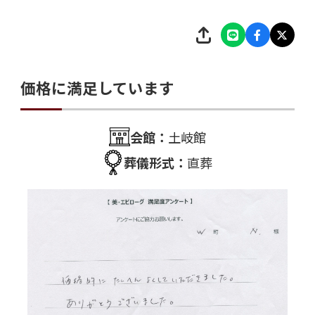
価格に満足しています
会館：
土岐館
葬儀形式：
直葬