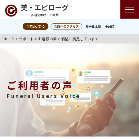
美・エピローグ
多治見本館・土岐館
会館へのアクセス
供花のご注文
多治見本館
土岐館
ホーム
>
サポート
>
お客様の声
>
価格に満足しています
ご利用者の声
Funeral Users Voice