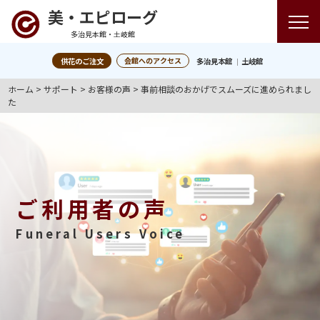
美・エピローグ
多治見本館・土岐館
会館へのアクセス
供花のご注文
多治見本館
土岐館
ホーム
>
サポート
>
お客様の声
>
事前相談のおかげでスムーズに進められまし
た
ご利用者の声
Funeral Users Voice