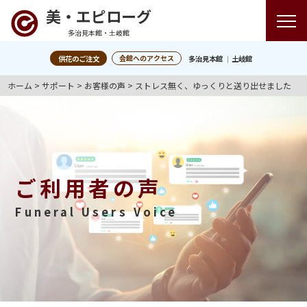
美・エピローグ
多治見本館・土岐館
会館へのアクセス
供花のご注文
多治見本館
土岐館
ホーム
>
サポート
>
お客様の声
>
ストレス無く、ゆっくりと送り出せました
ご利用者の声
Funeral Users Voice