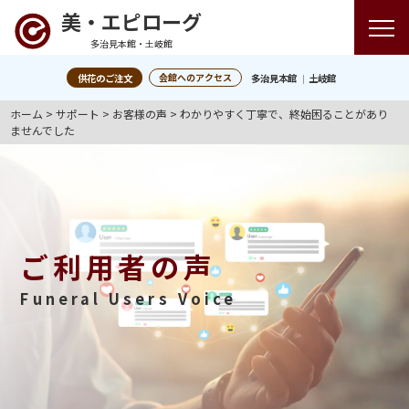
美・エピローグ
多治見本館・土岐館
会館へのアクセス
供花のご注文
多治見本館
土岐館
ホーム
>
サポート
>
お客様の声
>
わかりやすく丁寧で、終始困ることがあり
ませんでした
ご利用者の声
Funeral Users Voice