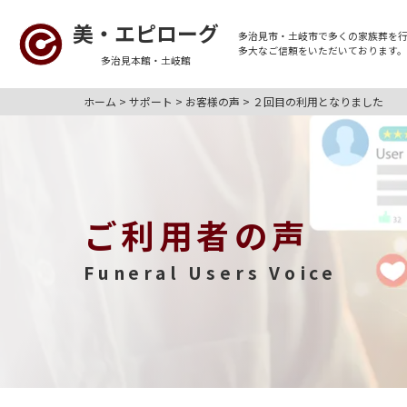
美・エピローグ
多治見市・土岐市
で多くの
家族葬
を
多大なご信頼をいただいております
多治見本館・土岐館
ホーム
>
サポート
>
お客様の声
>
２回目の利用となりました
ご利用者の声
Funeral Users Voice