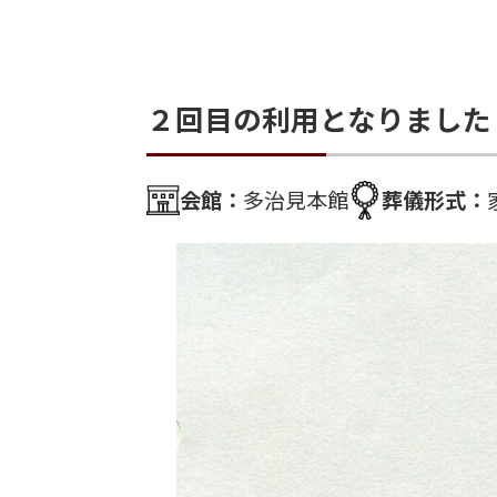
２回目の利用となりました
会館：
多治見本館
葬儀形式：