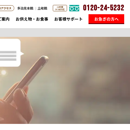
0120-24-5232
24時間
多治見本館
土岐館
のアクセス
365日対応
ご案内
お供え物・お食事
お客様サポート
お急ぎの方へ