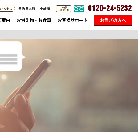
0120-24-5232
24時間
多治見本館
土岐館
のアクセス
365日対応
ご案内
お供え物・お食事
お客様サポート
お急ぎの方へ