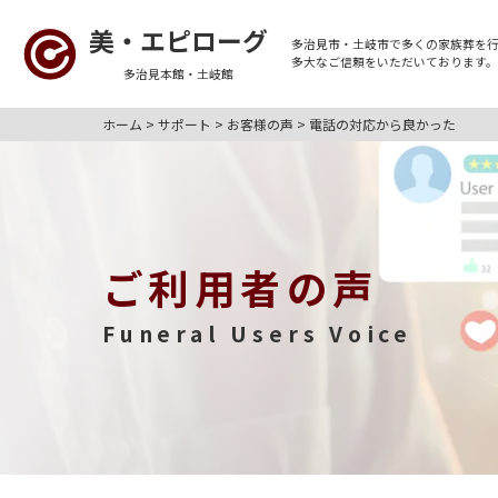
美・エピローグ
多治見市・土岐市
で多くの
家族葬
を
多大なご信頼をいただいております
多治見本館・土岐館
ホーム
>
サポート
>
お客様の声
>
電話の対応から良かった
ご利用者の声
Funeral Users Voice