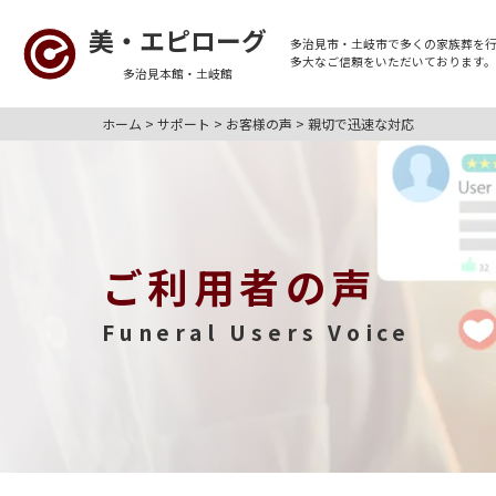
美・エピローグ
多治見市・土岐市
で多くの
家族葬
を
多大なご信頼をいただいております
多治見本館・土岐館
ホーム
>
サポート
>
お客様の声
>
親切で迅速な対応
ご利用者の声
Funeral Users Voice