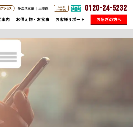
0120-24-5232
24時間
多治見本館
土岐館
のアクセス
365日対応
ご案内
お供え物・お食事
お客様サポート
お急ぎの方へ