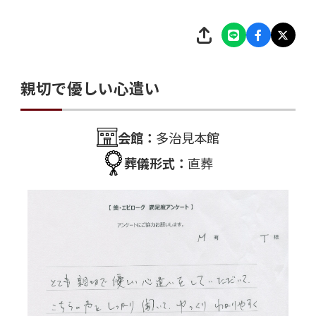
親切で優しい心遣い
会館：
多治見本館
葬儀形式：
直葬