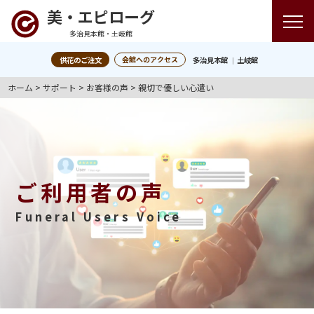
美・エピローグ
多治見本館・土岐館
会館へのアクセス
供花のご注文
多治見本館
土岐館
ホーム
>
サポート
>
お客様の声
>
親切で優しい心遣い
ご利用者の声
Funeral Users Voice