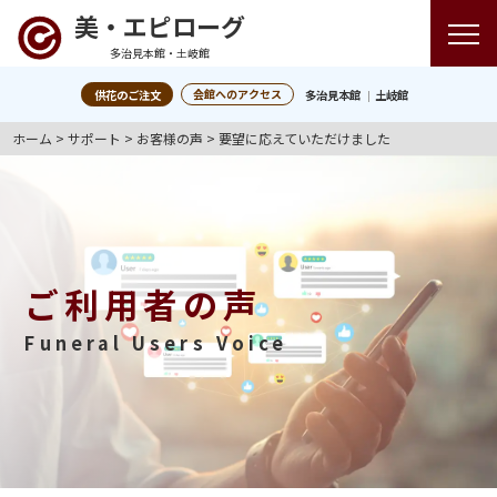
美・エピローグ
多治見本館・土岐館
会館へのアクセス
供花のご注文
多治見本館
土岐館
ホーム
>
サポート
>
お客様の声
>
要望に応えていただけました
ご利用者の声
Funeral Users Voice