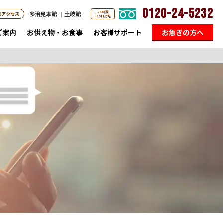
0120-24-5232
24時間
多治見本館
土岐館
のアクセス
365日対応
ご案内
お供え物・お食事
お客様サポート
お急ぎの方へ