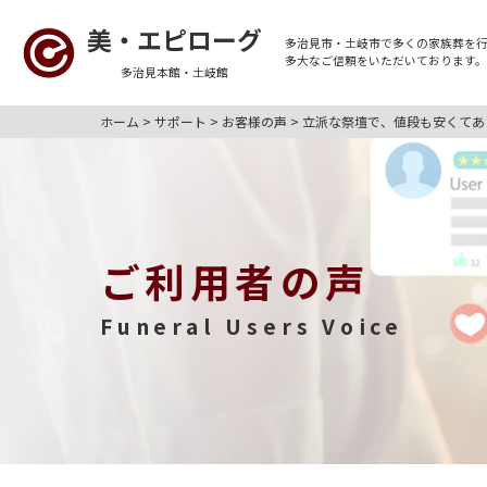
美・エピローグ
多治見市・土岐市
で多くの
家族葬
を
多大なご信頼をいただいております
多治見本館・土岐館
ホーム
>
サポート
>
お客様の声
>
立派な祭壇で、値段も安くてあ
ご利用者の声
Funeral Users Voice