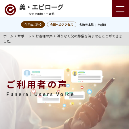
美・エピローグ
多治見本館・土岐館
会館へのアクセス
供花のご注文
多治見本館
土岐館
ホーム
>
サポート
>
お客様の声
>
滞りなく父の葬儀を済ませることができま
した。
ご利用者の声
Funeral Users Voice