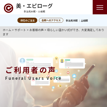
美・エピローグ
多治見本館・土岐館
会館へのアクセス
供花のご注文
多治見本館
土岐館
ホーム
>
サポート
>
お客様の声
>
母らしい温かい式ができ、大変満足しており
ます
ご利用者の声
Funeral Users Voice