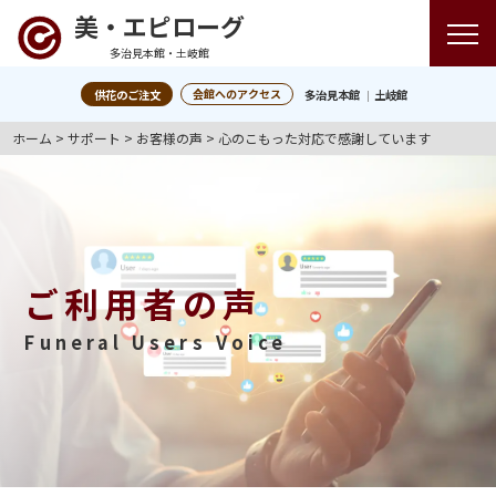
美・エピローグ
多治見本館・土岐館
会館へのアクセス
供花のご注文
多治見本館
土岐館
ホーム
>
サポート
>
お客様の声
>
心のこもった対応で感謝しています
ご利用者の声
Funeral Users Voice