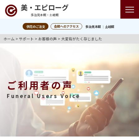
美・エピローグ
多治見本館・土岐館
会館へのアクセス
供花のご注文
多治見本館
土岐館
ホーム
>
サポート
>
お客様の声
>
大変有がたく存じました
ご利用者の声
Funeral Users Voice