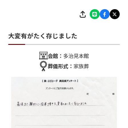
大変有がたく存じました
会館：
多治見本館
葬儀形式：
家族葬