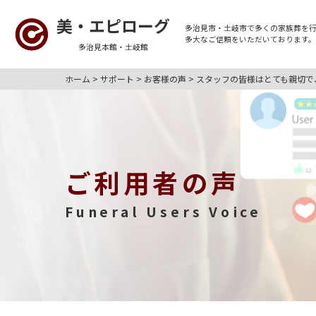
美・エピローグ
多治見市・土岐市
で多くの
家族葬
を
多大なご信頼をいただいております
多治見本館・土岐館
ホーム
>
サポート
>
お客様の声
>
スタッフの皆様はとても親切で
ご利用者の声
Funeral Users Voice