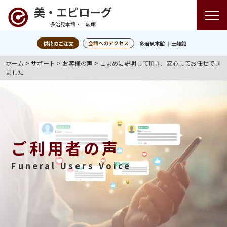
美・エピローグ
多治見本館・土岐館
会館へのアクセス
供花のご注文
多治見本館
土岐館
ホーム
>
サポート
>
お客様の声
>
こまめに説明して頂き、安心してお任せでき
ました
ご利用者の声
Funeral Users Voice