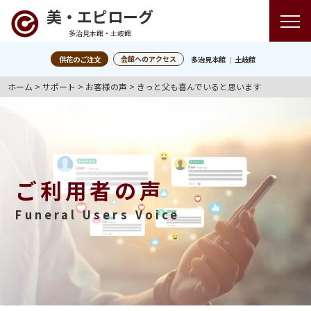
美・エピローグ
多治見本館・土岐館
会館へのアクセス
供花のご注文
多治見本館
土岐館
ホーム
>
サポート
>
お客様の声
>
きっと父も喜んでいると思います
ご利用者の声
Funeral Users Voice