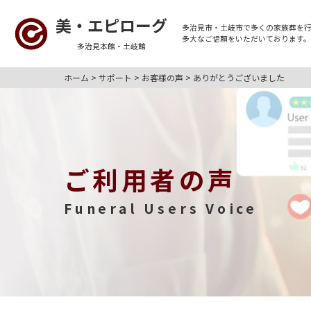
美・エピローグ
多治見市・土岐市
で多くの
家族葬
を
多大なご信頼をいただいております
多治見本館・土岐館
ホーム
>
サポート
>
お客様の声
>
ありがとうございました
ご利用者の声
Funeral Users Voice