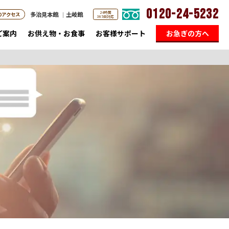
0120-24-5232
24時間
多治見本館
土岐館
のアクセス
365日対応
ご案内
お供え物・お食事
お客様サポート
お急ぎの方へ